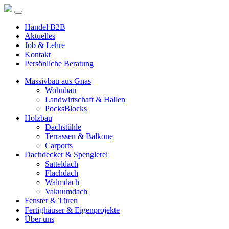
Handel B2B
Aktuelles
Job & Lehre
Kontakt
Persönliche Beratung
Massivbau aus Gnas
Wohnbau
Landwirtschaft & Hallen
PocksBlocks
Holzbau
Dachstühle
Terrassen & Balkone
Carports
Dachdecker & Spenglerei
Satteldach
Flachdach
Walmdach
Vakuumdach
Fenster & Türen
Fertighäuser & Eigenprojekte
Über uns