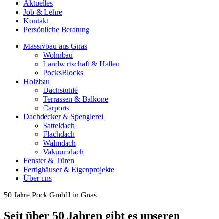
Aktuelles
Job & Lehre
Kontakt
Persönliche Beratung
Massivbau aus Gnas
Wohnbau
Landwirtschaft & Hallen
PocksBlocks
Holzbau
Dachstühle
Terrassen & Balkone
Carports
Dachdecker & Spenglerei
Satteldach
Flachdach
Walmdach
Vakuumdach
Fenster & Türen
Fertighäuser & Eigenprojekte
Über uns
50 Jahre Pock GmbH in Gnas
Seit über 50 Jahren gibt es unseren