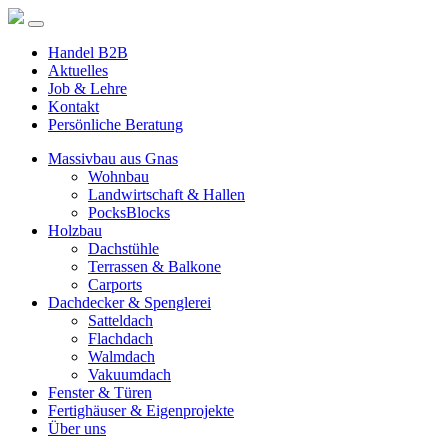
Handel B2B
Aktuelles
Job & Lehre
Kontakt
Persönliche Beratung
Massivbau aus Gnas
Wohnbau
Landwirtschaft & Hallen
PocksBlocks
Holzbau
Dachstühle
Terrassen & Balkone
Carports
Dachdecker & Spenglerei
Satteldach
Flachdach
Walmdach
Vakuumdach
Fenster & Türen
Fertighäuser & Eigenprojekte
Über uns